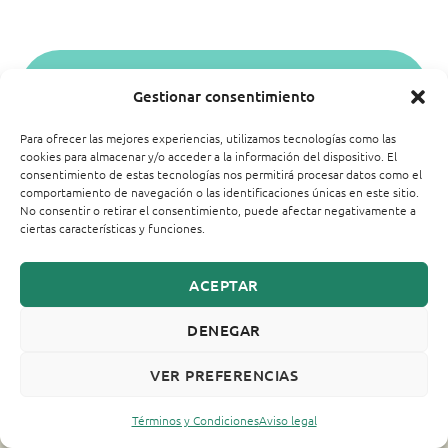
HABLAR CON CARMEN PARA
Gestionar consentimiento
ENTRAR A LA FORMACIÓN
Para ofrecer las mejores experiencias, utilizamos tecnologías como las
cookies para almacenar y/o acceder a la información del dispositivo. El
consentimiento de estas tecnologías nos permitirá procesar datos como el
comportamiento de navegación o las identificaciones únicas en este sitio.
No consentir o retirar el consentimiento, puede afectar negativamente a
Y POR ÚLTIMO:
ciertas características y funciones.
Si eres de los más rápidos, tienes beneficios EXTRAS:
ACEPTAR
DENEGAR
VER PREFERENCIAS
Bono especial SOLO POR 24
HORAS
Términos y Condiciones
Aviso legal