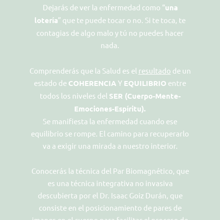
Dejarás de ver la enfermedad como “
una
lotería
” que te puede tocar o no. Si te toca, te
contagias de algo malo y tú no puedes hacer
nada.
Comprenderás que la Salud es el
resultado
de un
estado de
COHERENCIA
Y
EQUILIBRIO
entre
todos los niveles del
SER (Cuerpo-Mente-
Emociones-Espíritu).
Se manifiesta la enfermedad cuando ese
equilibrio se rompe. El camino para recuperarlo
va a exigir una mirada a nuestro interior.
Conocerás la técnica del Par Biomagnético, que
es una técnica integrativa no invasiva
descubierta por el Dr. Isaac Goiz Durán, que
consiste en el posicionamiento de pares de
imanes en el cuerpo para facilitar el proceso de