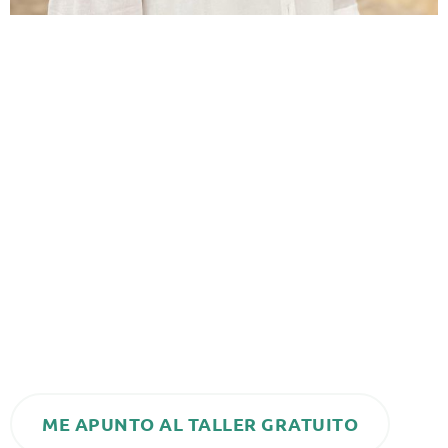
Carmen Onieva
Soy
.
Experta universitaria
Podría decirte que soy
en
Biomagnetismo, Certificada en Reiki, Terapia floral,
Thetahealing, Método Yuen, péndulo hebreo,
macrobiótica…
Pero no es eso lo que me avala para estar hoy aquí
más de 10 años
delante tuya, sino mi experiencia de
trabajando con personas y conmigo misma para
crear una nueva realidad más
saludable
y más
plena
en su vida.
ME APUNTO AL TALLER GRATUITO