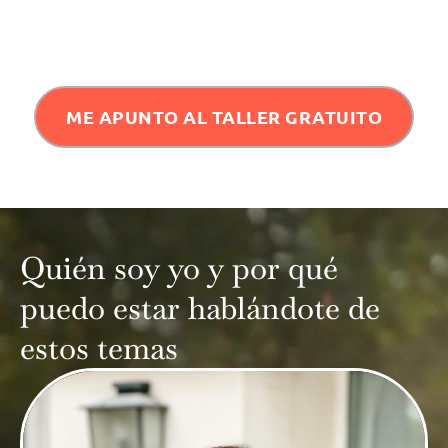
ME APUNTO AL TALLER GRATUITO
Quién soy yo y por qué
puedo estar hablándote de
estos temas