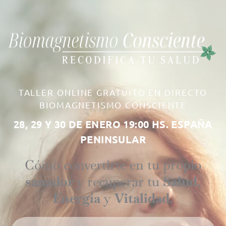
TALLER ONLINE GRATUITO EN DIRECTO
BIOMAGNETISMO CONSCIENTE
28, 29 Y 30 DE ENERO 19:00 HS. ESPAÑA
PENINSULAR
Cómo convertirte en tu propio
sanador
y recuperar tu
Salud
,
Energía
y
Vitalidad
.