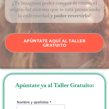
¿Te imaginas poder
conocer la causa
, el
origen del
síntoma
que te está provocando
la enfermedad
y poder revertirlo
?
APÚNTATE AQUÍ AL TALLER
GRATUITO
Apúntate ya al Taller Gratuito: