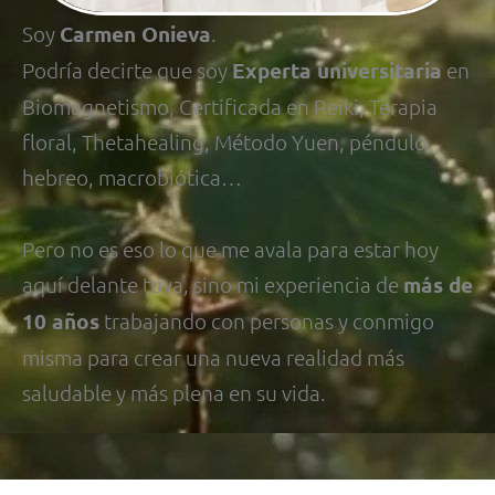
Soy
Carmen Onieva
.
Podría decirte que soy
Experta universitaria
en
Biomagnetismo, Certificada en Reiki, Terapia
floral, Thetahealing, Método Yuen, péndulo
hebreo, macrobiótica…
Pero no es eso lo que me avala para estar hoy
aquí delante tuya, sino mi experiencia de
más de
10 años
trabajando con personas y conmigo
misma para crear una nueva realidad más
saludable y más plena en su vida.