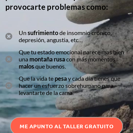
provocarte problemas como:
Un
sufrimiento
de insomnio crónico,
depresión, angustia, etc…
Que tu estado emocional parece mas bien
una
montaña rusa
con más momentos
malos
que buenos.
Que la vida te
pesa
y cada día tienes que
hacer un esfuerzo sobrehumano para
levantarte de la cama.
ME APUNTO AL TALLER GRATUITO