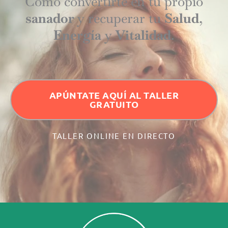
Cómo convertirte en tu propio
sanador
y recuperar tu
Salud
,
Energía
y
Vitalidad
.
APÚNTATE AQUÍ AL TALLER
GRATUITO
TALLER ONLINE EN DIRECTO