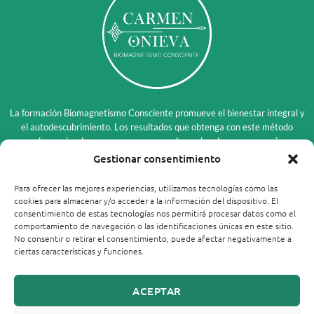
La formación Biomagnetismo Consciente promueve el bienestar integral y
el autodescubrimiento. Los resultados que obtenga con este método
pueden variar de persona a persona y dependen de su compromiso y
circunstancias individuales. Esta disciplina es complementaria y no
Gestionar consentimiento
sustituye en modo alguno el diagnóstico, tratamiento o consejo de un
profesional médico. Para conocer todos los límites y exclusiones de
Para ofrecer las mejores experiencias, utilizamos tecnologías como las
responsabilidad, lea nuestro
Aviso Legal
.
cookies para almacenar y/o acceder a la información del dispositivo. El
consentimiento de estas tecnologías nos permitirá procesar datos como el
comportamiento de navegación o las identificaciones únicas en este sitio.
No consentir o retirar el consentimiento, puede afectar negativamente a
ciertas características y funciones.
Carmen Onieva © 2026
ACEPTAR
Este sitio no es parte del sitio web de Meta Platforms, Inc. o Facebook, Inc. Además, este