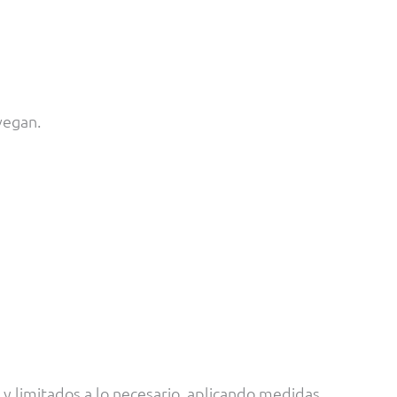
vegan.
 y limitados a lo necesario, aplicando medidas