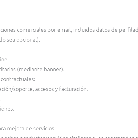
iones comerciales por email, incluidos datos de perfilad
do sea opcional).
ine.
citarias (mediante banner).
contractuales:
ión/soporte, accesos y facturación.
.
iones.
ra mejora de servicios.
sobre productos/servicios similares a los contratados a cl