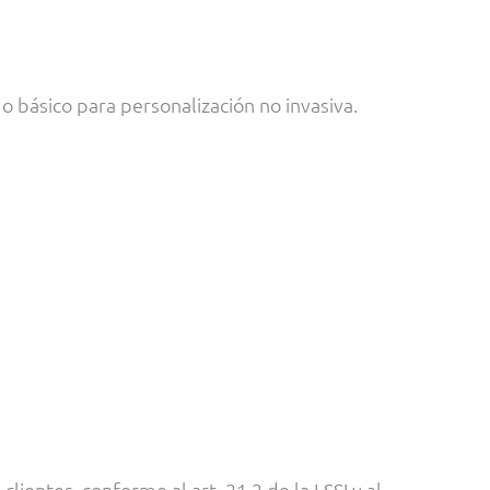
o básico para personalización no invasiva.
ientes, conforme al art. 21.2 de la LSSI y al