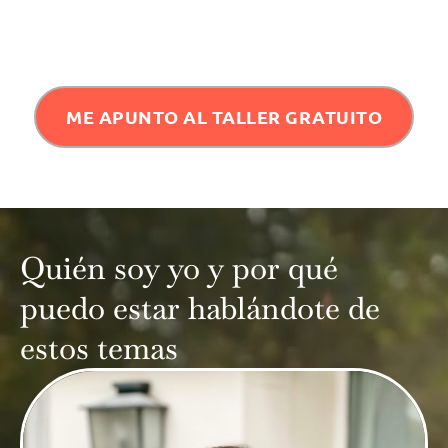
ME APUNTO AL TALLER GRATUITO
Quién soy yo y por qué
puedo estar hablándote de
estos temas