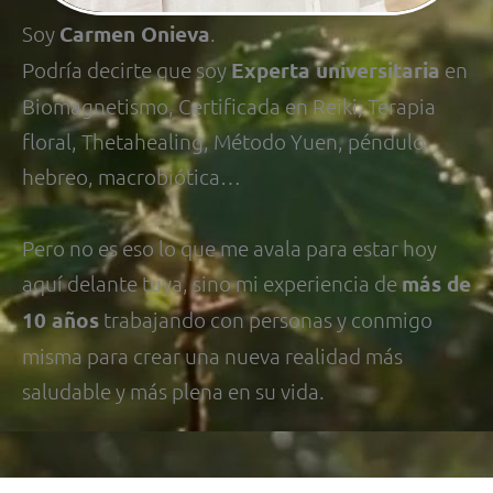
Soy
Carmen Onieva
.
Podría decirte que soy
Experta universitaria
en
Biomagnetismo, Certificada en Reiki, Terapia
floral, Thetahealing, Método Yuen, péndulo
hebreo, macrobiótica…
Pero no es eso lo que me avala para estar hoy
aquí delante tuya, sino mi experiencia de
más de
10 años
trabajando con personas y conmigo
misma para crear una nueva realidad más
saludable y más plena en su vida.