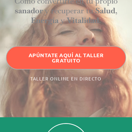
Cómo convertirte en tu propio
sanador
y recuperar tu
Salud
,
Energía
y
Vitalidad
.
APÚNTATE AQUÍ AL TALLER
GRATUITO
TALLER ONLINE EN DIRECTO