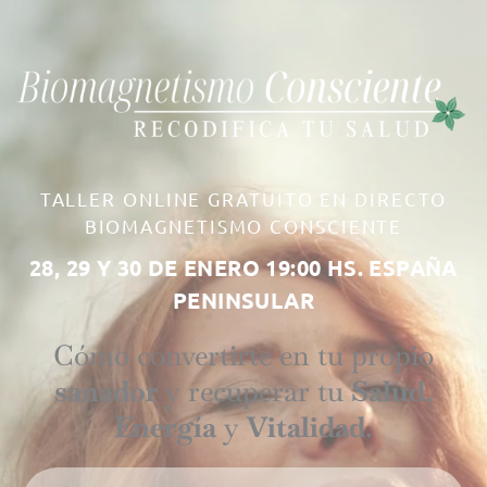
TALLER ONLINE GRATUITO EN DIRECTO
BIOMAGNETISMO CONSCIENTE
28, 29 Y 30 DE ENERO 19:00 HS. ESPAÑA
PENINSULAR
Cómo convertirte en tu propio
sanador
y recuperar tu
Salud
,
Energía
y
Vitalidad
.