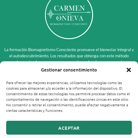
La formación Biomagnetismo Consciente promueve el bienestar integral y
el autodescubrimiento. Los resultados que obtenga con este método
pueden variar de persona a persona y dependen de su compromiso y
circunstancias individuales. Esta disciplina es complementaria y no
Gestionar consentimiento
sustituye en modo alguno el diagnóstico, tratamiento o consejo de un
profesional médico. Para conocer todos los límites y exclusiones de
Para ofrecer las mejores experiencias, utilizamos tecnologías como las
responsabilidad, lea nuestro
Aviso Legal
.
cookies para almacenar y/o acceder a la información del dispositivo. El
consentimiento de estas tecnologías nos permitirá procesar datos como el
comportamiento de navegación o las identificaciones únicas en este sitio.
No consentir o retirar el consentimiento, puede afectar negativamente a
ciertas características y funciones.
Carmen Onieva © 2026
ACEPTAR
Este sitio no es parte del sitio web de Meta Platforms, Inc. o Facebook, Inc. Además, este