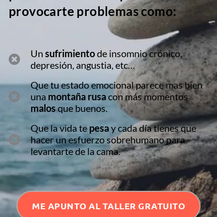
provocarte problemas como:
Un
sufrimiento
de insomnio crónico,
depresión, angustia, etc…
Que tu estado emocional parece mas bien
una
montaña rusa
con más momentos
malos
que buenos.
Que la vida te
pesa
y cada día tienes que
hacer un esfuerzo sobrehumano para
levantarte de la cama.
ME APUNTO AL TALLER GRATUITO