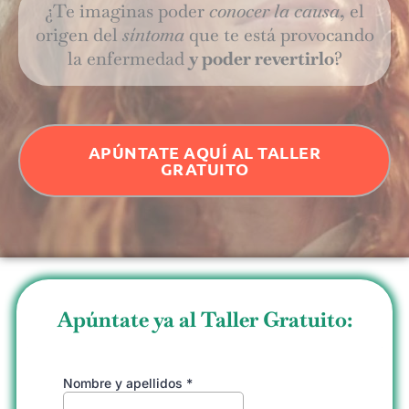
¿Te imaginas poder
conocer la causa
, el
origen del
síntoma
que te está provocando
la enfermedad
y poder revertirlo
?
APÚNTATE AQUÍ AL TALLER
GRATUITO
Apúntate ya al Taller Gratuito: