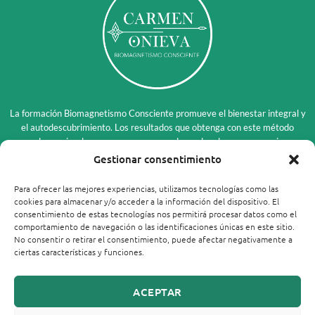
La formación Biomagnetismo Consciente promueve el bienestar integral y
el autodescubrimiento. Los resultados que obtenga con este método
pueden variar de persona a persona y dependen de su compromiso y
circunstancias individuales. Esta disciplina es complementaria y no
Gestionar consentimiento
sustituye en modo alguno el diagnóstico, tratamiento o consejo de un
profesional médico. Para conocer todos los límites y exclusiones de
Para ofrecer las mejores experiencias, utilizamos tecnologías como las
responsabilidad, lea nuestro
Aviso Legal
.
cookies para almacenar y/o acceder a la información del dispositivo. El
consentimiento de estas tecnologías nos permitirá procesar datos como el
comportamiento de navegación o las identificaciones únicas en este sitio.
No consentir o retirar el consentimiento, puede afectar negativamente a
ciertas características y funciones.
Carmen Onieva © 2026
ACEPTAR
Este sitio no es parte del sitio web de Meta Platforms, Inc. o Facebook, Inc. Además, este