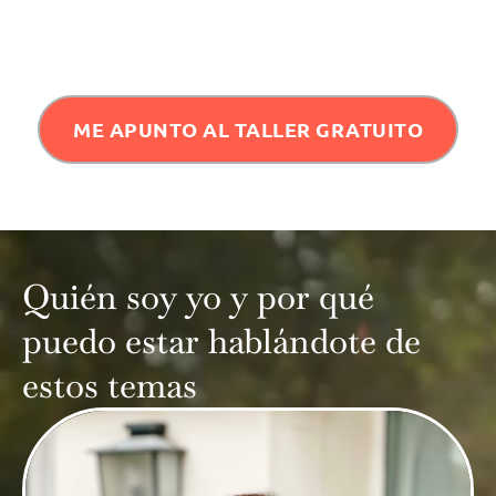
ME APUNTO AL TALLER GRATUITO
Quién soy yo y por qué
puedo estar hablándote de
estos temas