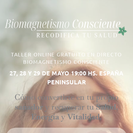
TALLER ONLINE GRATUITO EN DIRECTO
BIOMAGNETISMO CONSCIENTE
27, 28 Y 29 DE MAYO 19:00 HS. ESPAÑA
PENINSULAR
Cómo convertirte en tu propio
sanador
y recuperar tu
Salud
,
Energía
y
Vitalidad
.