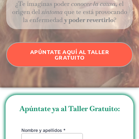
¿Te imaginas poder
conocer la causa
, el
origen del
síntoma
que te está provocando
la enfermedad
y poder revertirlo
?
APÚNTATE AQUÍ AL TALLER
GRATUITO
Apúntate ya al Taller Gratuito: