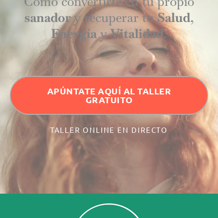
Cómo convertirte en tu propio
sanador
y recuperar tu
Salud
,
Energía
y
Vitalidad
.
APÚNTATE AQUÍ AL TALLER
GRATUITO
TALLER ONLINE EN DIRECTO