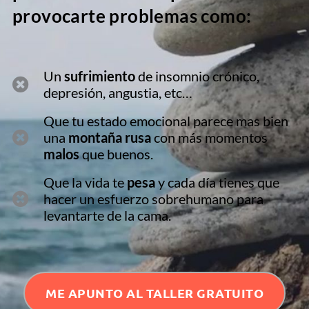
provocarte problemas como:
Un
sufrimiento
de insomnio crónico,
depresión, angustia, etc…
Que tu estado emocional parece mas bien
una
montaña rusa
con más momentos
malos
que buenos.
Que la vida te
pesa
y cada día tienes que
hacer un esfuerzo sobrehumano para
levantarte de la cama.
ME APUNTO AL TALLER GRATUITO