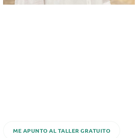
Carmen Onieva
Soy
.
Experta universitaria
Podría decirte que soy
en
Biomagnetismo, Certificada en Reiki, Terapia floral,
Thetahealing, Método Yuen, péndulo hebreo,
macrobiótica…
Pero no es eso lo que me avala para estar hoy aquí
más de 10 años
delante tuya, sino mi experiencia de
trabajando con personas y conmigo misma para
crear una nueva realidad más
saludable
y más
plena
en su vida.
ME APUNTO AL TALLER GRATUITO