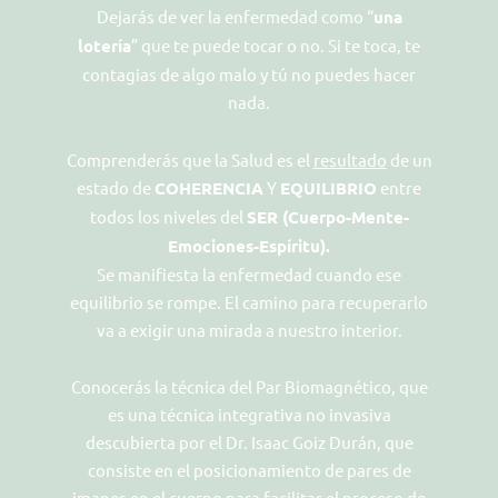
Dejarás de ver la enfermedad como “
una
lotería
” que te puede tocar o no. Si te toca, te
contagias de algo malo y tú no puedes hacer
nada.
Comprenderás que la Salud es el
resultado
de un
estado de
COHERENCIA
Y
EQUILIBRIO
entre
todos los niveles del
SER (Cuerpo-Mente-
Emociones-Espíritu).
Se manifiesta la enfermedad cuando ese
equilibrio se rompe. El camino para recuperarlo
va a exigir una mirada a nuestro interior.
Conocerás la técnica del Par Biomagnético, que
es una técnica integrativa no invasiva
descubierta por el Dr. Isaac Goiz Durán, que
consiste en el posicionamiento de pares de
imanes en el cuerpo para facilitar el proceso de