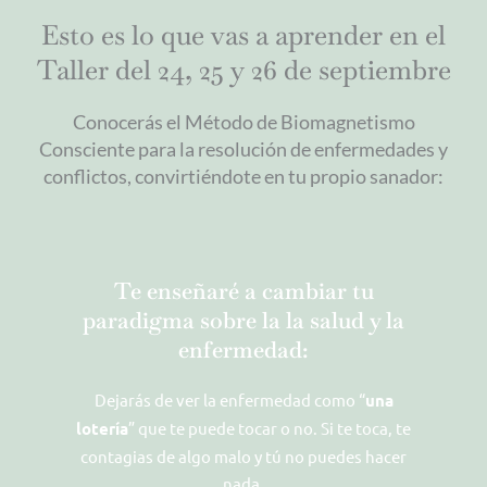
Esto es lo que vas a aprender en el
Taller del 24, 25 y 26 de septiembre
Conocerás el Método de Biomagnetismo
Consciente para la resolución de enfermedades y
conflictos, convirtiéndote en tu propio sanador:
Te enseñaré a cambiar tu
paradigma sobre la la salud y la
enfermedad:
Dejarás de ver la enfermedad como “
una
lotería
” que te puede tocar o no. Si te toca, te
contagias de algo malo y tú no puedes hacer
nada.