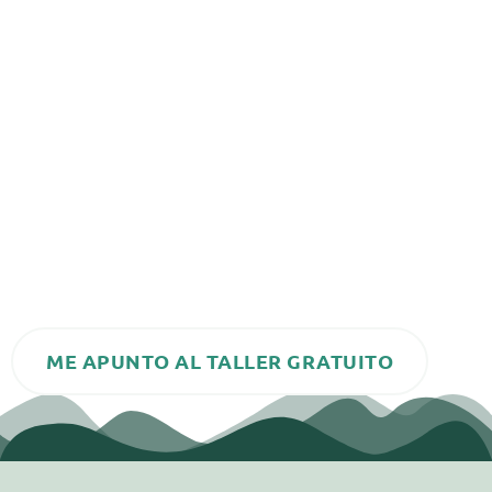
Experta universitaria
Podría decirte que soy
en
Biomagnetismo, Certificada en Reiki, Terapia floral,
Thetahealing, Método Yuen, péndulo hebreo,
macrobiótica…
Pero no es eso lo que me avala para estar hoy aquí
más de 10 años
delante tuya, sino mi experiencia de
trabajando con personas y conmigo misma para
crear una nueva realidad más
saludable
y más
plena
en su vida.
ME APUNTO AL TALLER GRATUITO