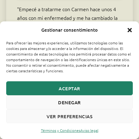
"Empecé a tratarme con Carmen hace unos 4
años con mi enfermedad y me ha cambiado la
vida por completo. Quiero que todos sepan lo
Gestionar consentimiento
favorable que ha sido para mí."
Para ofrecer las mejores experiencias, utilizamos tecnologías como las
cookies para almacenar y/o acceder a la información del dispositivo. El
Ana
consentimiento de estas tecnologías nos permitirá procesar datos como el
Alumna
comportamiento de navegación o las identificaciones únicas en este sitio.
No consentir o retirar el consentimiento, puede afectar negativamente a
ciertas características y funciones.
ACEPTAR
DENEGAR
VER PREFERENCIAS
Términos y Condiciones
Aviso legal
Haz clic para aceptar cookies de
marketing y permitir este contenido