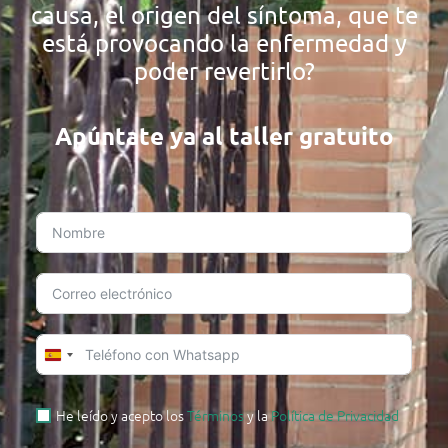
causa, el origen del síntoma, que te
está provocando la enfermedad y
poder revertirlo?
Apúntate ya al taller gratuito
SPAIN
+34
He leído y acepto los
Términos
y la
Política de Privacidad