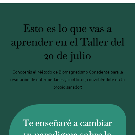
Esto es lo que vas a
aprender en el Taller del
20 de julio
Conocerás el Método de Biomagnetismo Consciente para la
resolución de enfermedades y conflictos, convirtiéndote en tu
propio sanador:
Te enseñaré a cambiar
tu paradigma sobre la