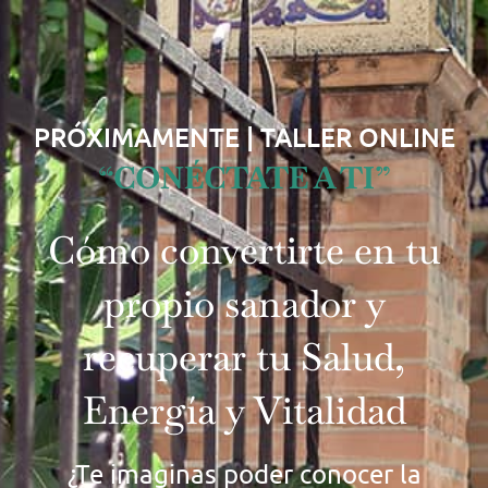
PRÓXIMAMENTE | TALLER ONLINE
“CONÉCTATE A TI”
Cómo convertirte en tu
propio sanador y
recuperar tu Salud,
Energía y Vitalidad
¿Te imaginas poder conocer la