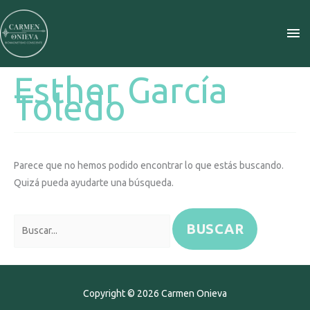
Ir
ME
al
contenido
PR
Esther García
Buscar
Toledo
por:
Parece que no hemos podido encontrar lo que estás buscando.
Quizá pueda ayudarte una búsqueda.
Copyright © 2026
Carmen Onieva