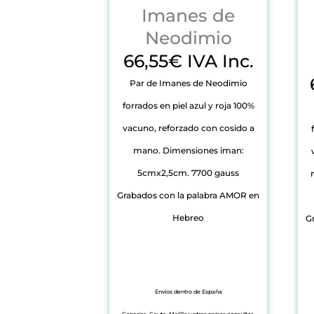
Imanes de
Neodimio
66,55€ IVA Inc.
Par de Imanes de Neodimio
forrados en piel azul y roja 100%
vacuno, reforzado con cosido a
mano. Dimensiones iman:
5cmx2,5cm. 7700 gauss
Grabados con la palabra AMOR en
Hebreo
G
Envíos dentro de España
Canarias, Ceuta, Melilla y otros países consultar.