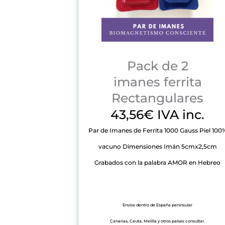
Pack de 2
imanes ferrita
Rectangulares
43,56€ IVA inc.
Par de Imanes de Ferrita 1000 Gauss Piel 100
vacuno Dimensiones Imán 5cmx2,5cm
Grabados con la palabra AMOR en Hebreo
Envíos dentro de España peninsular
Canarias, Ceuta, Melilla y otros países consultar.