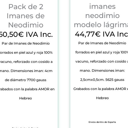
imanes
Pack de 2
neodimio
Imanes de
modelo lágrim
Neodimio
44,77€ IVA Inc
60,50€ IVA Inc.
Par de Imanes de Neodimio
Par de Imanes de Neodimio
forrados en piel azul y roja 100
forrados en piel azul y roja 100%
vacuno, reforzado con cosido 
vacuno, reforzado con cosido a
mano. Dimensiones iman:
mano. Dimensiones iman: 4cm
2,5cmx0,5cm. 5625 gauss
de diámetro 7700 gauss
Grabados con la palabra AMOR 
rabados con la palabra AMOR en
Hebreo
Hebreo
Envíos dentro de España