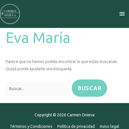
Ir
ME
al
contenido
PR
Eva María
Buscar
por:
Parece que no hemos podido encontrar lo que estás buscando.
Quizá pueda ayudarte una búsqueda.
Copyright © 2026
Carmen Onieva
Términos y Condiciones
Política de privacidad
Aviso legal