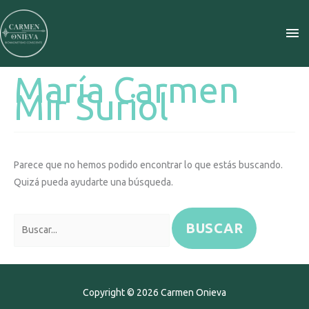
Ir
ME
al
contenido
PR
María Carmen
Buscar
Mir Suriol
por:
Parece que no hemos podido encontrar lo que estás buscando.
Quizá pueda ayudarte una búsqueda.
Copyright © 2026
Carmen Onieva