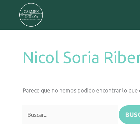
Ir
al
contenido
Nicol Soria Ribe
Buscar
por:
Parece que no hemos podido encontrar lo que 