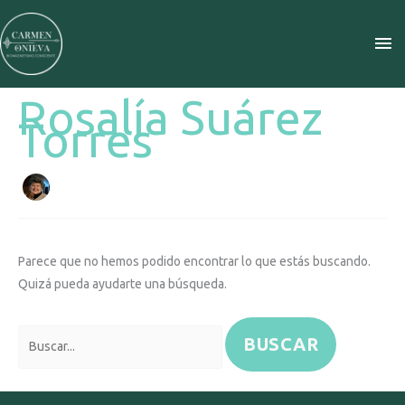
Ir
ME
al
contenido
PR
Rosalía Suárez
Buscar
Torres
por:
Parece que no hemos podido encontrar lo que estás buscando.
Quizá pueda ayudarte una búsqueda.