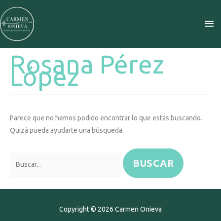
Ir
ME
al
contenido
PR
Rosana Pérez
Buscar
López
por:
Parece que no hemos podido encontrar lo que estás buscando.
Quizá pueda ayudarte una búsqueda.
Copyright © 2026
Carmen Onieva