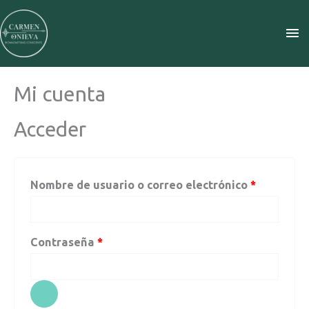
Ir
ME
al
contenido
PR
Mi cuenta
Obligatorio
Obligator
Acceder
Nombre de usuario o correo electrónico
*
Contraseña
*