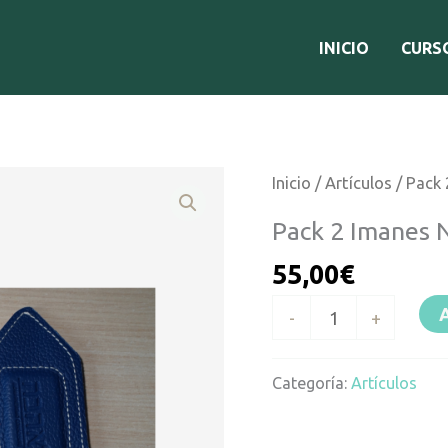
INICIO
CURS
Pack
Inicio
/
Artículos
/ Pack
2
Pack 2 Imanes 
Imanes
55,00
€
Neodimio
cantidad
-
+
Categoría:
Artículos